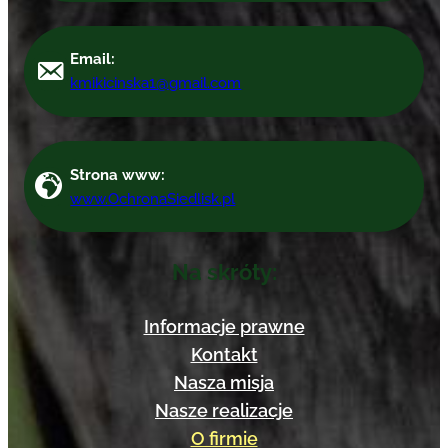
Email:
kmikicinska1@gmail.com
Strona www:
www.OchronaSiedlisk.pl
Na skróty:
Informacje prawne
Kontakt
Nasza misja
Nasze realizacje
O firmie